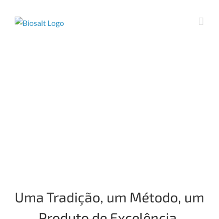
Skip
to
content
Uma Tradição, um Método, um
Produto de Excelência.