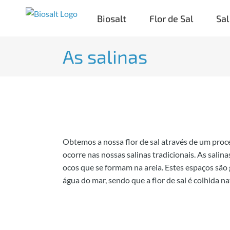
Skip
Biosalt
Flor de Sal
Sal
to
content
As salinas
Obtemos a nossa flor de sal através de um pro
ocorre nas nossas salinas tradicionais. As salin
ocos que se formam na areia. Estes espaços sã
água do mar, sendo que a flor de sal é colhida n